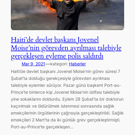
Haiti’de devlet başkanı Jovenel
Moise’nin görevden ayrılması talebiyle
gerçekleşen eyleme polis saldırdı
—
Mar 9, 2021
kategori:
Haberler
Haiti’de devlet başkanı Jovenel Moise’nin görev süresi 7
Şubat’ta dolduğu gerekçesiyle görevden ayrılması
talebiyle eylemler sürüyor. Pazar günü başkent Port-au-
Prince’te binlerce kişi Jovenel Moise’nin istifası talebiyle
yine sokaklarını doldurdu. Eylem 28 Şubat’ta bir doktorun
kaçırılmak ve öldürülmek istenmesi sonrasında sağlık
emekçilerinin örgütlerinin çağrısıyla gerçekleştirildi. Sağlık
emekçileri 2 Mart’ta da iki günlük grev gerçekleştirmişti.
Port-au-Prince’te gerçekleşen…