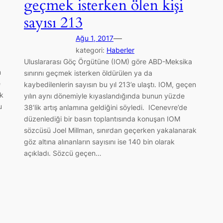
geçmek isterken ölen kişi
sayısı 213
—
Ağu 1, 2017
kategori:
Haberler
Uluslararası Göç Örgütüne (IOM) göre ABD-Meksika
m
sınırını geçmek isterken öldürülen ya da
e
kaybedilenlerin sayısın bu yıl 213’e ulaştı. IOM, geçen
ik
yılın aynı dönemiyle kıyaslandığında bunun yüzde
u
38’lik artış anlamına geldiğini söyledi. ICenevre’de
düzenlediği bir basın toplantısında konuşan IOM
sözcüsü Joel Millman, sınırdan geçerken yakalanarak
göz altına alınanların sayısını ise 140 bin olarak
açıkladı. Sözcü geçen…