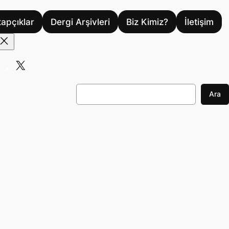
tapçıklar
Dergi Arşivleri
Biz Kimiz?
İletişim
X
A
Ara
r
a