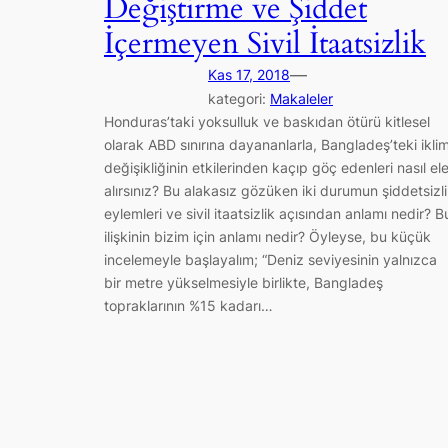
Değiştirme ve Şiddet
İçermeyen Sivil İtaatsizlik
—
Kas 17, 2018
kategori:
Makaleler
Honduras’taki yoksulluk ve baskıdan ötürü kitlesel
olarak ABD sınırına dayananlarla, Bangladeş’teki ikli
değişikliğinin etkilerinden kaçıp göç edenleri nasıl el
alırsınız? Bu alakasız gözüken iki durumun şiddetsizl
eylemleri ve sivil itaatsizlik açısından anlamı nedir? B
ilişkinin bizim için anlamı nedir? Öyleyse, bu küçük
incelemeyle başlayalım; “Deniz seviyesinin yalnızca
bir metre yükselmesiyle birlikte, Bangladeş
topraklarının %15 kadarı…