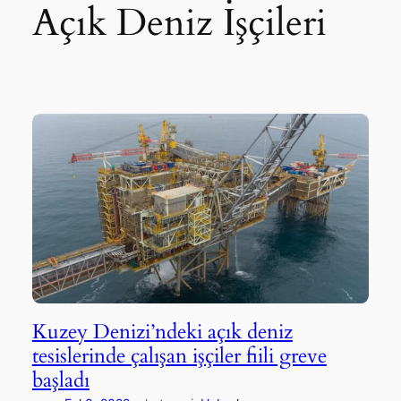
Açık Deniz İşçileri
Kuzey Denizi’ndeki açık deniz
tesislerinde çalışan işçiler fiili greve
başladı