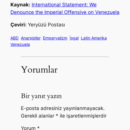
Kaynak:
International Statement: We
Denounce the Imperial Offensive on Venezuela
Çeviri:
Yeryüzü Postası
ABD
Anarşistler
Emperyalizm
İşgal
Latin Amerika
Venezuela
Yorumlar
Bir yanıt yazın
E-posta adresiniz yayınlanmayacak.
Gerekli alanlar
*
ile işaretlenmişlerdir
Yorum
*