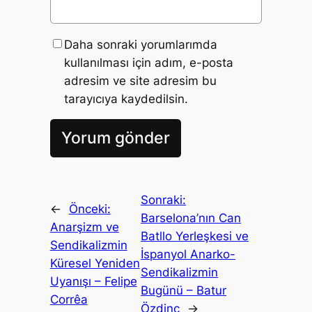
Daha sonraki yorumlarımda
kullanılması için adım, e-posta
adresim ve site adresim bu
tarayıcıya kaydedilsin.
Sonraki:
←
Önceki:
Barselona’nın Can
Anarşizm ve
Batllo Yerleşkesi ve
Sendikalizmin
İspanyol Anarko-
Küresel Yeniden
Sendikalizmin
Uyanışı – Felipe
Bugünü – Batur
Corrêa
Özdinç
→