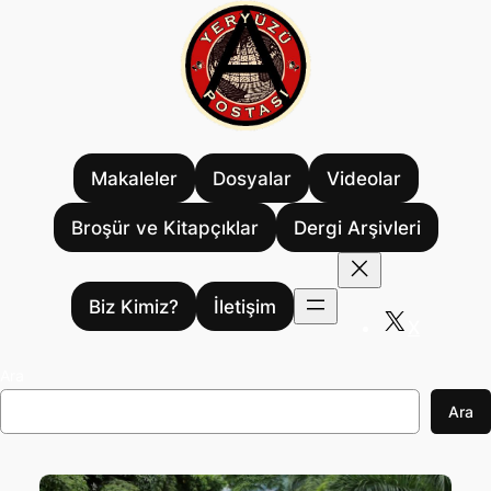
İçeriğe
geç
Makaleler
Dosyalar
Videolar
Broşür ve Kitapçıklar
Dergi Arşivleri
Biz Kimiz?
İletişim
X
Ara
Ara