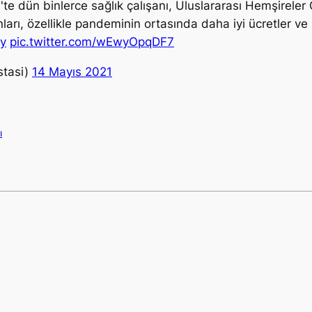
'te dün binlerce sağlık çalışanı, Uluslararası Hemşireler
ları, özellikle pandeminin ortasında daha iyi ücretler ve 
ay
pic.twitter.com/wEwyOpqDF7
stasi)
14 Mayıs 2021
ı