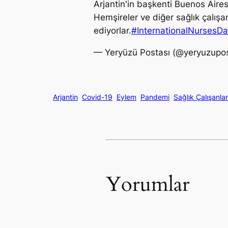
Arjantin'in başkenti Buenos Aires
Hemşireler ve diğer sağlık çalışan
ediyorlar.
#InternationalNursesD
— Yeryüzü Postası (@yeryuzupo
Arjantin
Covid-19
Eylem
Pandemi
Sağlık Çalışanlar
Yorumlar