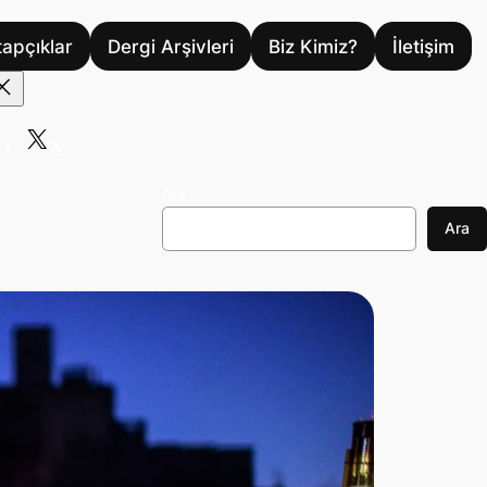
tapçıklar
Dergi Arşivleri
Biz Kimiz?
İletişim
X
Ara
Ara