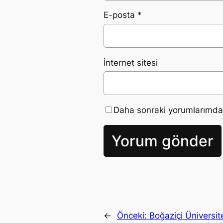
E-posta
*
İnternet sitesi
Daha sonraki yorumlarımda k
←
Önceki:
Boğaziçi Üniversit