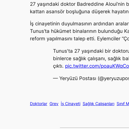
27 yaşındaki doktor Badreddine Aloui’nin bi
kattan asansör boşluğuna düşerek hayatını k
İş cinayetinin duyulmasının ardından aralar
Tunus’ta hükümet binalarının bulunduğu Kas
reform yapılmasını talep etti. Eylemciler “Çoc
Tunus'ta 27 yaşındaki bir doktor
binlerce sağlık çalışanı, sağlık 
çıktı.
pic.twitter.com/poauKWqC
— Yeryüzü Postası (@yeryuzupo
Doktorlar
Grev
İş Cinayeti
Sağlık Çalışanları
Sınıf 