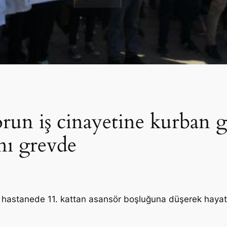
run iş cinayetine kurban g
anı grevde
ğı hastanede 11. kattan asansör boşluğuna düşerek hayatı