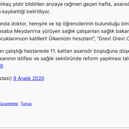
rkaç yıldır bildirilen arızaya rağmen geçen hafta, asans
aybettiği belirtiliyor.
ında doktor, hemşire ve tıp öğrencilerinin bulunduğu bin
aba Meydanı’na yürüyen sağlık çalışanları sağlık bakanı
uklarımızın katilleri! Ülkemizin hırsızları!”, “Grev! Grev!
un çalıştığı hastanede 11. kattan asansör boşluğuna düş
bakanının istifası ve sağlık sektöründe reform yapılması t
o9
stasi)
9 Aralık 2020
Mücadelesi
Tunus