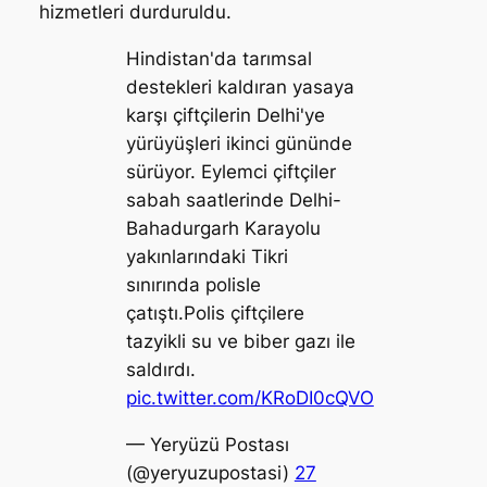
hizmetleri durduruldu.
Hindistan'da tarımsal
destekleri kaldıran yasaya
karşı çiftçilerin Delhi'ye
yürüyüşleri ikinci gününde
sürüyor. Eylemci çiftçiler
sabah saatlerinde Delhi-
Bahadurgarh Karayolu
yakınlarındaki Tikri
sınırında polisle
çatıştı.Polis çiftçilere
tazyikli su ve biber gazı ile
saldırdı.
pic.twitter.com/KRoDI0cQVO
— Yeryüzü Postası
(@yeryuzupostasi)
27