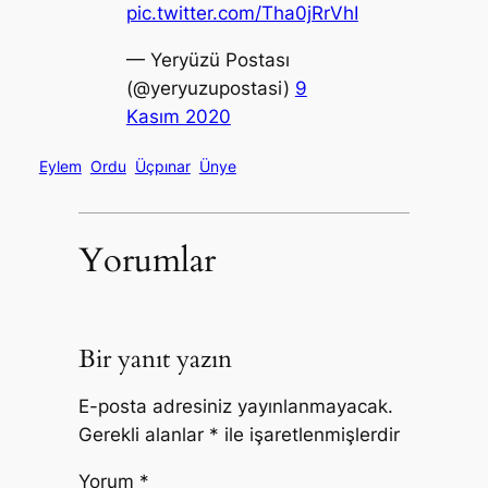
pic.twitter.com/Tha0jRrVhI
— Yeryüzü Postası
(@yeryuzupostasi)
9
Kasım 2020
Eylem
Ordu
Üçpınar
Ünye
Yorumlar
Bir yanıt yazın
E-posta adresiniz yayınlanmayacak.
Gerekli alanlar
*
ile işaretlenmişlerdir
Yorum
*