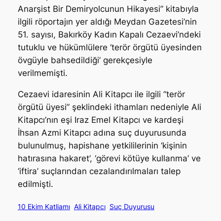
Anarşist Bir Demiryolcunun Hikayesi” kitabıyla
ilgili röportajın yer aldığı Meydan Gazetesi’nin
51. sayısı, Bakırköy Kadın Kapalı Cezaevi’ndeki
tutuklu ve hükümlülere ‘terör örgütü üyesinden
övgüyle bahsedildiği’ gerekçesiyle
verilmemişti.
Cezaevi idaresinin Ali Kitapcı ile ilgili “terör
örgütü üyesi” şeklindeki ithamları nedeniyle Ali
Kitapcı’nın eşi Iraz Emel Kitapcı ve kardeşi
İhsan Azmi Kitapcı adına suç duyurusunda
bulunulmuş, hapishane yetkililerinin ‘kişinin
hatırasına hakaret’, ‘görevi kötüye kullanma’ ve
‘iftira’ suçlarından cezalandırılmaları talep
edilmişti.
10 Ekim Katliamı
Ali Kitapcı
Suç Duyurusu