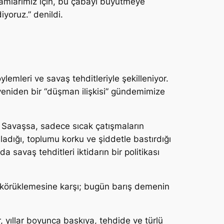
şamlarımız için, bu çabayı büyütmeye
iyoruz.”
denildi.
lemleri ve savaş tehditleriyle şekilleniyor.
yeniden bir “düşman ilişkisi” gündemimize
t. Savaşsa, sadece sıcak çatışmaların
ladığı, toplumu korku ve şiddetle bastırdığı
savaş tehditleri iktidarın bir politikası
deti körüklemesine karşı; bugün barış demenin
 yıllar boyunca baskıya, tehdide ve türlü