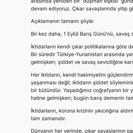
arasında yeniden bir “düşman ilişkisi” gü
devam ediyoruz. Çıkar savaşlarında yitip gi
Açıklamanın tamamı şöyle:
Bir kez daha, 1 Eylül Barış Günü’nü, savaş 
İktidarların kendi çıkar politikalarına göre
Bir süredir Türkiye-Yunanistan arasında ya
gelmişken; şiddet ve savaş seviciliğine ka
Her iktidarın, kendi hakimiyetini güçlendir
yaşanması değil; iktidarın şiddet söylemini
bir bütündür. Yaşadığımız coğrafyanın bir y
haline gelmişken; bugün barış demenin ta
İktidarların, korona krizinin yıkıcılığına a
tam zamanıdır.
Dünyanın her yerinde, çıkar savaşlarının pa