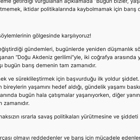
ndeme getirdiği vurgulanan açıklamada
“Bugün bizler, ya
tmemek, iktidar politikalarında kaybolmamak için barış d
söylemlerinin gölgesinde karşılıyoruz!
 değiştirdiği gündemleri, bugünlerde yeniden düşmanlık söy
şanan “Doğu Akdeniz gerilimi”yle, iki coğrafya arasında 
rşı bugün barış demenin tam zamanıdır.
mek ve süreklileştirmek için başvurduğu ilk yoldur şidde
n bireylerin yaşamını hedef aldığı, gündelik yaşamı baskı
anında bugün hala çatışmalar yaşanıyorken, diğer yanında 
m zamanıdır.
ldırmaksızın ısrarla savaş politikaları yürütmesine ve şid
rçası olmayı reddedenler ve barış için mücadele edenler,