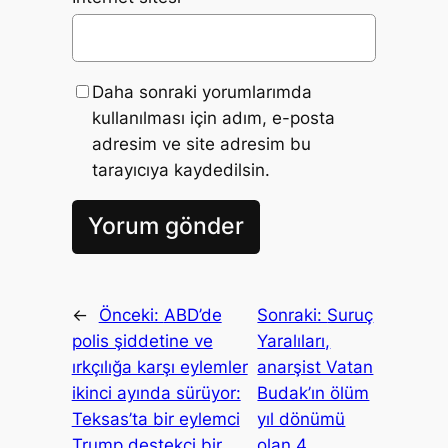
Daha sonraki yorumlarımda
kullanılması için adım, e-posta
adresim ve site adresim bu
tarayıcıya kaydedilsin.
←
Önceki:
ABD’de
Sonraki:
Suruç
polis şiddetine ve
Yaralıları,
ırkçılığa karşı eylemler
anarşist Vatan
ikinci ayında sürüyor:
Budak’ın ölüm
Teksas’ta bir eylemci
yıl dönümü
Trump destekçi bir
olan 4