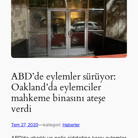
ABD’de eylemler sürüyor:
Oakland’da eylemciler
mahkeme binasını ateşe
verdi
—
Tem 27, 2020
kategori:
Haberler
ABD’de ırkçılık ve polis şiddetine karşı eylemler