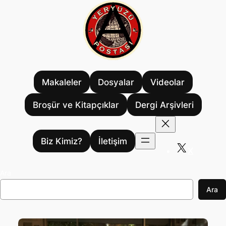
İçeriğe
geç
Makaleler
Dosyalar
Videolar
Broşür ve Kitapçıklar
Dergi Arşivleri
Biz Kimiz?
İletişim
X
Ara
Ara