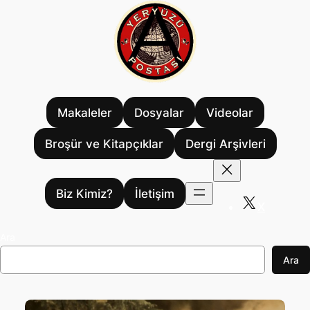
İçeriğe
geç
Makaleler
Dosyalar
Videolar
Broşür ve Kitapçıklar
Dergi Arşivleri
Biz Kimiz?
İletişim
X
Ara
Ara