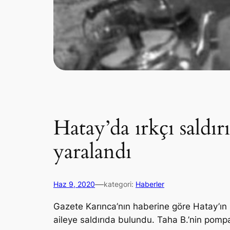
Hatay’da ırkçı saldır
yaralandı
—
Haz 9, 2020
kategori:
Haberler
Gazete Karınca’nın haberine göre Hatay’ın R
aileye saldırıda bulundu. Taha B.’nin pom