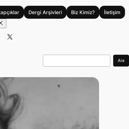
tapçıklar
Dergi Arşivleri
Biz Kimiz?
İletişim
X
Ara
Ara