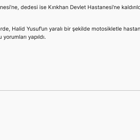
si’ne, dedesi ise Kırıkhan Devlet Hastanesi’ne kaldırıldı.
e, Halid Yusuf’un yaralı bir şekilde motosikletle hasta
u yorumları yapıldı.