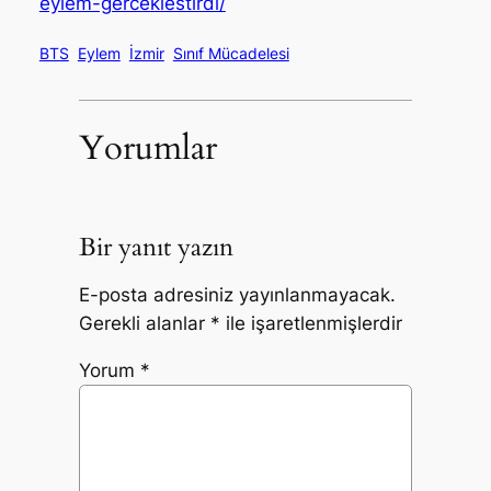
eylem-gerceklestirdi/
BTS
Eylem
İzmir
Sınıf Mücadelesi
Yorumlar
Bir yanıt yazın
E-posta adresiniz yayınlanmayacak.
Gerekli alanlar
*
ile işaretlenmişlerdir
Yorum
*