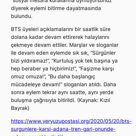
“sosyal mesafa kurallarına uymuyorsunuz”
diyerek eylemi bitirme dayatmasında
bulundu.
BTS üyeleri açıklamalarını bir saatlik süre
dolana kadar devam ettirerek halaylarını
çekmeye devam ettiler. Marşlar ve sloganlar
ile devam eden eylemde sık sık, “Sürgünler
bizi yıldıramaz!”, “Kurtuluş yok tek başına ya
hep beraber ya hiçbirimiz!”, “Faşizme karşı
omuz omuza!”, “Bu daha başlangıç
mücadeleye devam!” sloganları atıldı. Daha
sonra eylem tekrar aynı saatte, aynı yerde
buluşma çağrısıyla bitirildi. (Kaynak: Kızıl
Bayrak)
https://www.yeryuzupostasi.org/2020/05/20/bts-
surgunlere-karsi-adana-tren-gari-onunde-