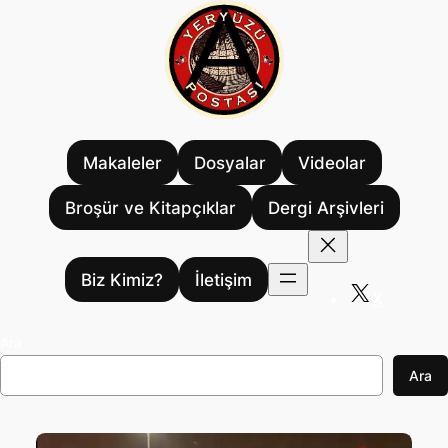
İçeriğe
geç
Makaleler
Dosyalar
Videolar
Broşür ve Kitapçıklar
Dergi Arşivleri
Biz Kimiz?
İletişim
X
Ara
Ara