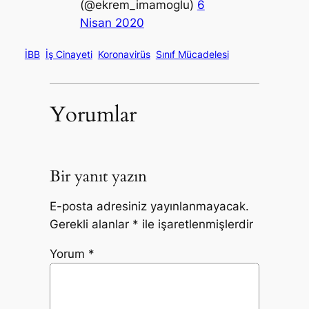
(@ekrem_imamoglu)
6
Nisan 2020
İBB
İş Cinayeti
Koronavirüs
Sınıf Mücadelesi
Yorumlar
Bir yanıt yazın
E-posta adresiniz yayınlanmayacak.
Gerekli alanlar
*
ile işaretlenmişlerdir
Yorum
*