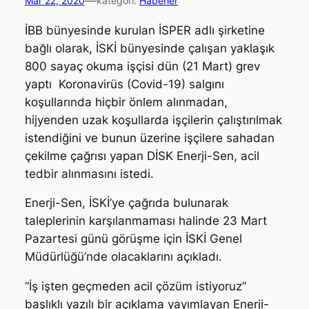
—
Mar 22, 2020
kategori:
Haberler
İBB bünyesinde kurulan İSPER adlı şirketine
bağlı olarak, İSKİ bünyesinde çalışan yaklaşık
800 sayaç okuma işçisi dün (21 Mart) grev
yaptı Koronavirüs (Covid-19) salgını
koşullarında hiçbir önlem alınmadan,
hijyenden uzak koşullarda işçilerin çalıştırılmak
istendiğini ve bunun üzerine işçilere sahadan
çekilme çağrısı yapan DİSK Enerji-Sen, acil
tedbir alınmasını istedi.
Enerji-Sen, İSKİ’ye çağrıda bulunarak
taleplerinin karşılanmaması halinde 23 Mart
Pazartesi günü görüşme için İSKİ Genel
Müdürlüğü’nde olacaklarını açıkladı.
“İş işten geçmeden acil çözüm istiyoruz”
başlıklı yazılı bir açıklama yayımlayan Enerji-