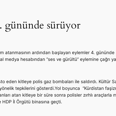
. gününde sürüyor
m atanmasının ardından başlayan eylemler 4. gününde 
yal medya hesabından “ses ve gürültü” eylemine çağrı yap
o eden kitleye polis gaz bombaları ile saldırdı. Kültür
önelik tepkilerini gösterdi.Yol boyunca “Kürdistan faşi
nları atan kitleye bir süre sonra polisler zırhlı araçlar
 HDP İl Örgütü binasına geçti.