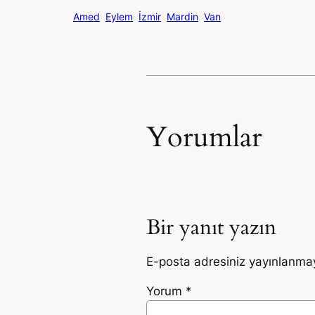
Amed
Eylem
İzmir
Mardin
Van
Yorumlar
Bir yanıt yazın
E-posta adresiniz yayınlanma
Yorum
*