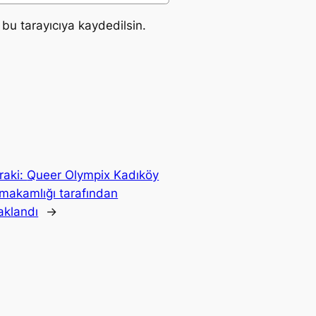
bu tarayıcıya kaydedilsin.
raki:
Queer Olympix Kadıköy
makamlığı tarafından
aklandı
→