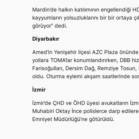
Mardin’de halkın katılımının engellendiği H
kayyumların yolsuzluklarını bir bir ortaya çık
görüyor” dedi.
Diyarbakır
Amed’in Yenişehir ilçesi AZC Plaza önünde t
yollara TOMA’lar konumlandırırken, DBB hiz
Farisoğulları, Dersim Dağ, Remziye Tosun,
oldu. Oturma eylemi akşam saatlerinde sona
İzmir
İzmir’de ÇHD ve ÖHD üyesi avukatların İzmi
Muhabiri Oktay İnce polislerce darp edilerek 
Emniyet Müdürlüğü’ne götürüldü.