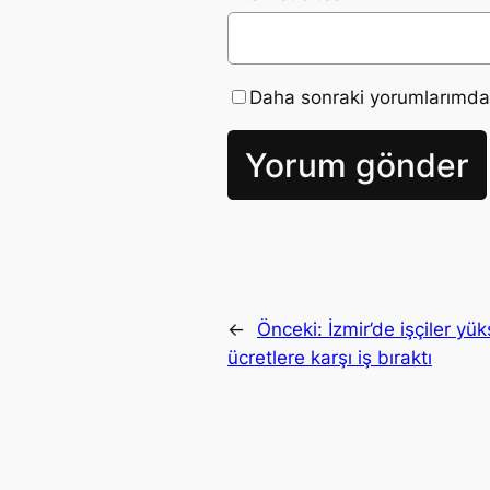
Daha sonraki yorumlarımda k
←
Önceki:
İzmir’de işçiler y
ücretlere karşı iş bıraktı