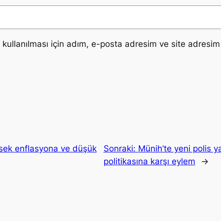
ullanılması için adım, e-posta adresim ve site adresim 
üksek enflasyona ve düşük
Sonraki:
Münih’te yeni polis 
politikasına karşı eylem
→