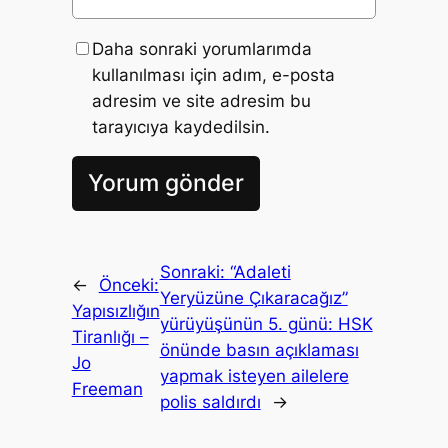
Daha sonraki yorumlarımda
kullanılması için adım, e-posta
adresim ve site adresim bu
tarayıcıya kaydedilsin.
Sonraki:
“Adaleti
←
Önceki:
Yeryüzüne Çıkaracağız”
Yapısızlığın
yürüyüşünün 5. günü: HSK
Tiranlığı –
önünde basın açıklaması
Jo
yapmak isteyen ailelere
Freeman
polis saldırdı
→