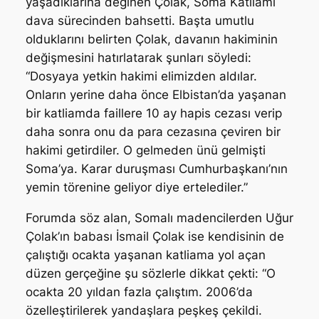
yaşadıklarına değinen Çolak, Soma Katliamı
dava sürecinden bahsetti. Başta umutlu
olduklarını belirten Çolak, davanın hakiminin
değişmesini hatırlatarak şunları söyledi:
“Dosyaya yetkin hakimi elimizden aldılar.
Onların yerine daha önce Elbistan’da yaşanan
bir katliamda faillere 10 ay hapis cezası verip
daha sonra onu da para cezasına çeviren bir
hakimi getirdiler. O gelmeden ünü gelmişti
Soma’ya. Karar duruşması Cumhurbaşkanı’nın
yemin törenine geliyor diye ertelediler.”
Forumda söz alan, Somalı madencilerden Uğur
Çolak’ın babası İsmail Çolak ise kendisinin de
çalıştığı ocakta yaşanan katliama yol açan
düzen gerçeğine şu sözlerle dikkat çekti: “O
ocakta 20 yıldan fazla çalıştım. 2006’da
özelleştirilerek yandaşlara peşkeş çekildi.