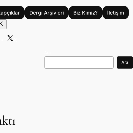
tapçıklar
Dergi Arşivleri
Biz Kimiz?
İletişim
X
Ara
Ara
ıktı