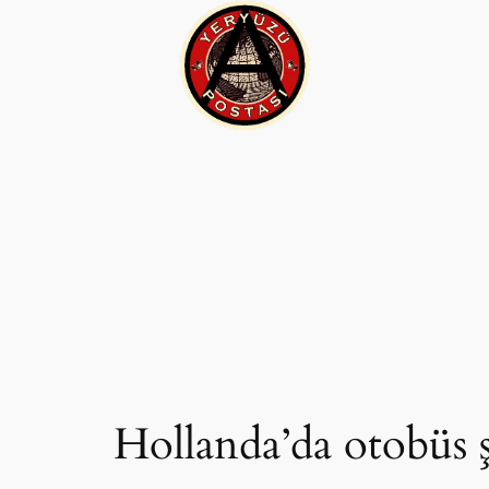
İçeriğe
geç
Hollanda’da otobüs ş