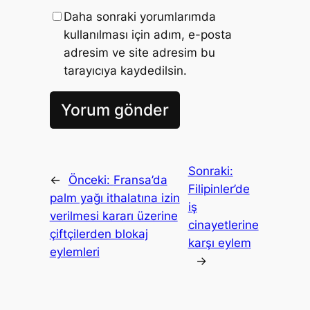
Daha sonraki yorumlarımda
kullanılması için adım, e-posta
adresim ve site adresim bu
tarayıcıya kaydedilsin.
Sonraki:
←
Önceki:
Fransa’da
Filipinler’de
palm yağı ithalatına izin
iş
verilmesi kararı üzerine
cinayetlerine
çiftçilerden blokaj
karşı eylem
eylemleri
→