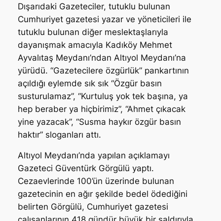
Dışarıdaki Gazeteciler, tutuklu bulunan
Cumhuriyet gazetesi yazar ve yöneticileri ile
tutuklu bulunan diğer meslektaşlarıyla
dayanışmak amacıyla Kadıköy Mehmet
Ayvalıtaş Meydanı’ndan Altıyol Meydanı’na
yürüdü. “Gazetecilere özgürlük” pankartının
açıldığı eylemde sık sık “Özgür basın
susturulamaz”, “Kurtuluş yok tek başına, ya
hep beraber ya hiçbirimiz”, “Ahmet çıkacak
yine yazacak”, “Susma haykır özgür basın
haktır” sloganları attı.
Altıyol Meydanı’nda yapılan açıklamayı
Gazeteci Güventürk Görgülü yaptı.
Cezaevlerinde 100’ün üzerinde bulunan
gazetecinin en ağır şekilde bedel ödediğini
belirten Görgülü, Cumhuriyet gazetesi
çalışanlarının 418 gündür büyük bir saldırıyla