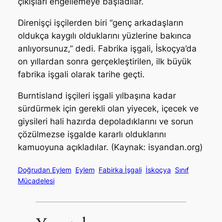
çıkışları engellemeye başladılar.
Direnişçi işçilerden biri “genç arkadaşların
oldukça kaygılı olduklarını yüzlerine bakınca
anlıyorsunuz,” dedi. Fabrika işgali, İskoçya’da
on yıllardan sonra gerçekleştirilen, ilk büyük
fabrika işgali olarak tarihe geçti.
Burntisland işçileri işgali yılbaşına kadar
sürdürmek için gerekli olan yiyecek, içecek ve
giysileri hali hazırda depoladıklarını ve sorun
çözülmezse işgalde kararlı olduklarını
kamuoyuna açıkladılar. (Kaynak: isyandan.org)
Doğrudan Eylem
Eylem
Fabirka İşgali
İskoçya
Sınıf
Mücadelesi