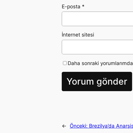
E-posta
*
İnternet sitesi
Daha sonraki yorumlarımda k
←
Önceki:
Brezilya’da Anarşis