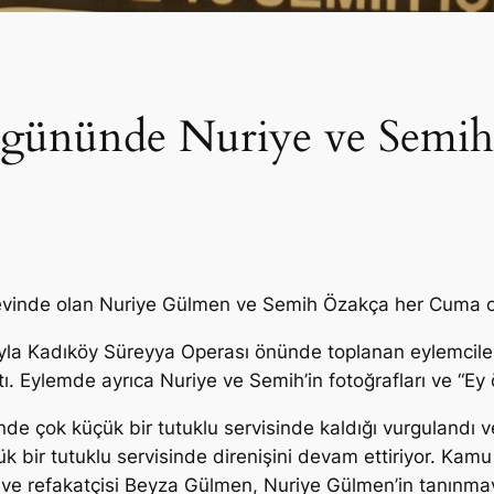
 gününde Nuriye ve Semih
revinde olan Nuriye Gülmen ve Semih Özakça her Cuma old
yla Kadıköy Süreyya Operası önünde toplanan eylemciler 
. Eylemde ayrıca Nuriye ve Semih’in fotoğrafları ve “Ey ö
e çok küçük bir tutuklu servisinde kaldığı vurgulandı v
 bir tutuklu servisinde direnişini devam ettiriyor. Kamu
 ve refakatçisi Beyza Gülmen, Nuriye Gülmen’in tanınmay