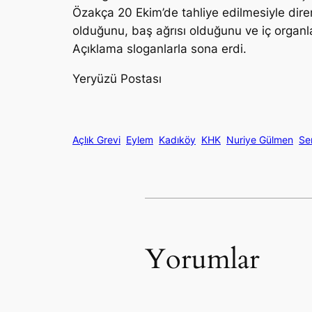
Özakça 20 Ekim’de tahliye edilmesiyle dire
olduğunu, baş ağrısı olduğunu ve iç organla
Açıklama sloganlarla sona erdi.
Yeryüzü Postası
Açlık Grevi
Eylem
Kadıköy
KHK
Nuriye Gülmen
Se
Yorumlar