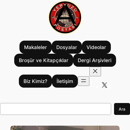
İçeriğe
geç
Makaleler
Dosyalar
Videolar
Broşür ve Kitapçıklar
Dergi Arşivleri
Biz Kimiz?
İletişim
X
Ara
Ara