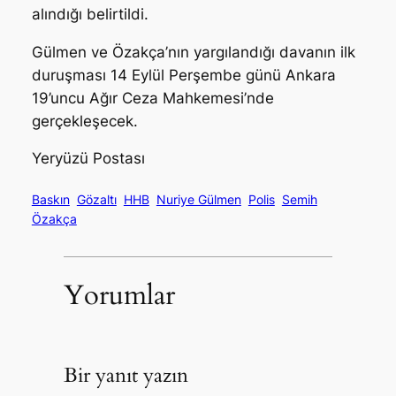
alındığı belirtildi.
Gülmen ve Özakça’nın yargılandığı davanın ilk
duruşması 14 Eylül Perşembe günü Ankara
19’uncu Ağır Ceza Mahkemesi’nde
gerçekleşecek.
Yeryüzü Postası
Baskın
Gözaltı
HHB
Nuriye Gülmen
Polis
Semih
Özakça
Yorumlar
Bir yanıt yazın