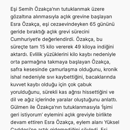
Eşi Semih Özakça’nın tutuklanmak üzere
gözaltına alınmasıyla açlık grevine başlayan
Esra Özakça, eşi cezaevindeyken 65 gününü
geride bıraktığı açlık grevi sürecini
Cumhuriyet’e değerlendirdi. Özakça, bu
süreçte tam 15 kilo vererek 49 kiloya indiğini
aktardı. Evlilik yüzüklerini kilo kaybı nedeniyle
orta parmağına takmaya başlayan Özakça,
safra kesesinde çamurlaşma olduğunu, kronik
ishal nedeniyle sıvı kaybettiğini, bacaklarında
kuvvet kaybı olduğu için çok çabuk
yorulduğunu, sürekli kas ağrısı hissettiğini ve
dil ve ağız içlerinde yaralar oluştuğunu anlattı.
Gülmen ile Özakça’nın tutuklanmasıyla ‘İşimi
geri istiyorum’ eylemini açlık greviyle birlikte
devam ettiren Esra Özakça, eylem alanı Yüksel
Caddesi’ne artık gidemediğini söyledi. Eşi