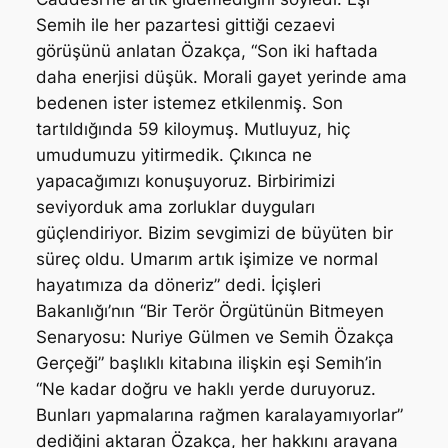
Semih ile her pazartesi gittiği cezaevi
görüşünü anlatan Özakça, “Son iki haftada
daha enerjisi düşük. Morali gayet yerinde ama
bedenen ister istemez etkilenmiş. Son
tartıldığında 59 kiloymuş. Mutluyuz, hiç
umudumuzu yitirmedik. Çıkınca ne
yapacağımızı konuşuyoruz. Birbirimizi
seviyorduk ama zorluklar duyguları
güçlendiriyor. Bizim sevgimizi de büyüten bir
süreç oldu. Umarım artık işimize ve normal
hayatımıza da döneriz” dedi. İçişleri
Bakanlığı’nın “Bir Terör Örgütünün Bitmeyen
Senaryosu: Nuriye Gülmen ve Semih Özakça
Gerçeği” başlıklı kitabına ilişkin eşi Semih’in
“Ne kadar doğru ve haklı yerde duruyoruz.
Bunları yapmalarına rağmen karalayamıyorlar”
dediğini aktaran Özakça, her hakkını arayana