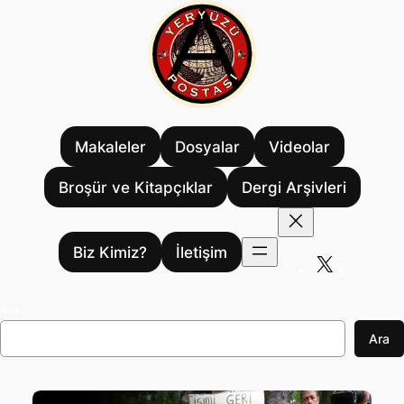
İçeriğe
geç
Makaleler
Dosyalar
Videolar
Broşür ve Kitapçıklar
Dergi Arşivleri
Biz Kimiz?
İletişim
X
Ara
Ara