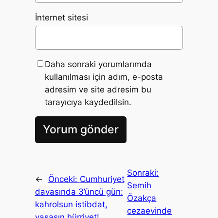
İnternet sitesi
Daha sonraki yorumlarımda
kullanılması için adım, e-posta
adresim ve site adresim bu
tarayıcıya kaydedilsin.
Sonraki:
←
Önceki:
Cumhuriyet
Semih
davasında 3’üncü gün:
Özakça
kahrolsun istibdat,
cezaevinde
yaşasın hürriyet!