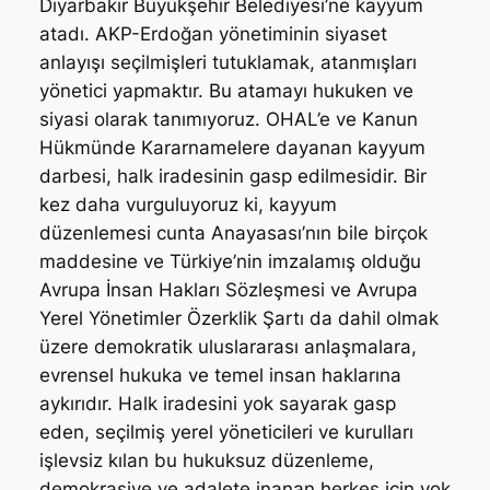
Diyarbakır Büyükşehir Belediyesi’ne kayyum
atadı. AKP-Erdoğan yönetiminin siyaset
anlayışı seçilmişleri tutuklamak, atanmışları
yönetici yapmaktır. Bu atamayı hukuken ve
siyasi olarak tanımıyoruz. OHAL’e ve Kanun
Hükmünde Kararnamelere dayanan kayyum
darbesi, halk iradesinin gasp edilmesidir. Bir
kez daha vurguluyoruz ki, kayyum
düzenlemesi cunta Anayasası’nın bile birçok
maddesine ve Türkiye’nin imzalamış olduğu
Avrupa İnsan Hakları Sözleşmesi ve Avrupa
Yerel Yönetimler Özerklik Şartı da dahil olmak
üzere demokratik uluslararası anlaşmalara,
evrensel hukuka ve temel insan haklarına
aykırıdır. Halk iradesini yok sayarak gasp
eden, seçilmiş yerel yöneticileri ve kurulları
işlevsiz kılan bu hukuksuz düzenleme,
demokrasiye ve adalete inanan herkes için yok