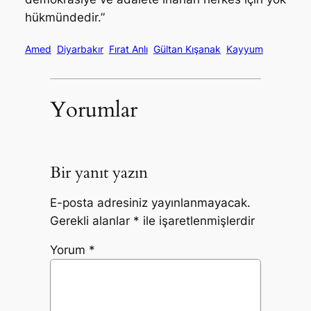
hükmündedir.”
Amed
Diyarbakır
Fırat Anlı
Gültan Kışanak
Kayyum
Yorumlar
Bir yanıt yazın
E-posta adresiniz yayınlanmayacak.
Gerekli alanlar
*
ile işaretlenmişlerdir
Yorum
*