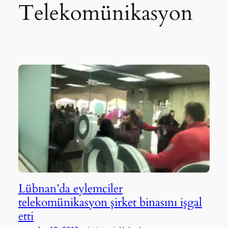
Telekomünikasyon
Lübnan’da eylemciler
telekomünikasyon şirket binasını işgal
etti