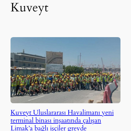
Kuveyt
Kuveyt Uluslararası Havalimanı yeni
terminal binası inşaatında çalışan
Limak’a bağlı işçiler grevde