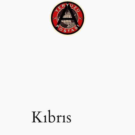
İçeriğe
geç
Kıbrıs