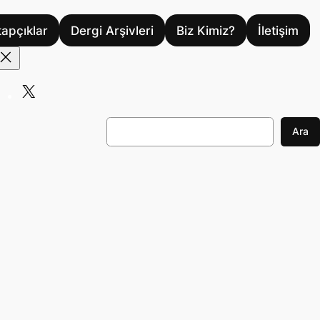
tapçıklar
Dergi Arşivleri
Biz Kimiz?
İletişim
X
A
Ara
r
a