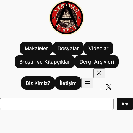
İçeriğe
geç
Makaleler
Dosyalar
Videolar
Broşür ve Kitapçıklar
Dergi Arşivleri
Biz Kimiz?
İletişim
X
A
Ara
r
a