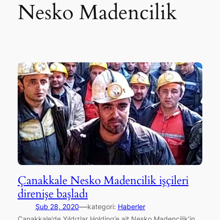
Nesko Madencilik
Çanakkale Nesko Madencilik işçileri
direnişe başladı
—
Şub 28, 2020
kategori:
Haberler
Çanakkale’de Yıldızlar Holding’e ait Nesko Madencilik’in