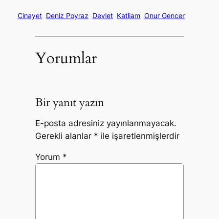
Cinayet
Deniz Poyraz
Devlet
Katliam
Onur Gencer
Yorumlar
Bir yanıt yazın
E-posta adresiniz yayınlanmayacak.
Gerekli alanlar
*
ile işaretlenmişlerdir
Yorum
*