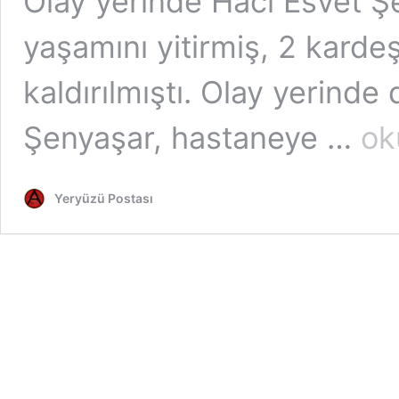
Olay yerinde Hacı Esvet Ş
yaşamını yitirmiş, 2 karde
kaldırılmıştı. Olay yerind
Suruç’
Şenyaşar, hastaneye …
ok
AKP’d
kanlı
seçim
Yeryüzü Postası
çalışm
5
kişi
katledi