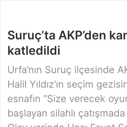
Suruç’ta AKP’den kanl
katledildi
Urfa’nın Suruç ilçesinde AK
Halil Yıldız’ın seçim gezis
esnafın “Size verecek oyu
başlayan silahlı çatışmada 